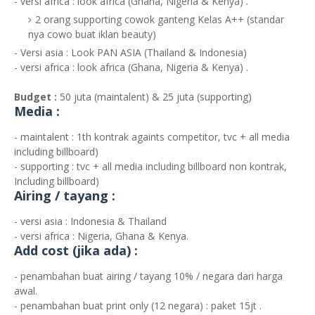
- versi africa : look africa (Ghana, Nigeria & Kenya) .
2 orang supporting cowok ganteng Kelas A++ (standar
nya cowo buat iklan beauty)
- Versi asia : Look PAN ASIA (Thailand & Indonesia)
- versi africa : look africa (Ghana, Nigeria & Kenya) .
Budget :
50 juta (maintalent) & 25 juta (supporting)
Media
:
- maintalent : 1th kontrak againts competitor, tvc + all media
including billboard)
- supporting : tvc + all media including billboard non kontrak,
Including billboard)
Airing / tayang :
- versi asia : Indonesia & Thailand
- versi africa : Nigeria, Ghana & Kenya.
Add cost (jika ada) :
- penambahan buat airing / tayang 10% / negara dari harga
awal.
- penambahan buat print only (12 negara) : paket 15jt .