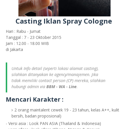
Casting Iklan Spray Cologne
Hari : Rabu - Jumat
Tanggal : 7 - 23 Oktober 2015
Jam : 12.00 - 18.00 WIB
di Jakarta
Untuk Info detail (seperti lokasi alamat casting),
silahkan ditanyakan ke agency/manajemen. Jika
tidak memiliki contact person (CP) mereka, silahkan
hubungi admin via
BBM - WA - Line
.
Mencari Karakter :
2 orang maintalent cewek 19 - 23 tahun, kelas A++, kulit
bersih, badan proposional)
- Versi asia : Look PAN ASIA (Thailand & Indonesia)