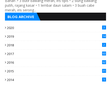
Bahan :• 3 butir bawang merah, iris tipis • 2 siung bawang
putih, rajang kasar • 1 lembar daun salam • 3 buah cabe
merah, iris serong...
BLOG ARCHIVE
2020
3
2019
14
2018
2
2017
63
2016
62
5
2015
31
4
2014
5