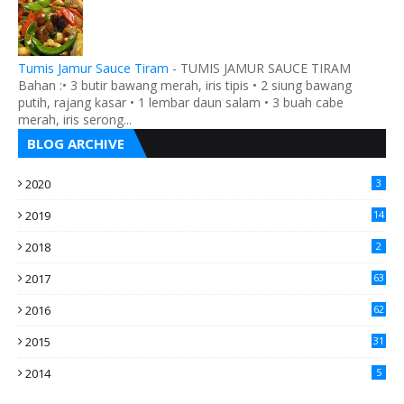
Tumis Jamur Sauce Tiram
-
TUMIS JAMUR SAUCE TIRAM
Bahan :• 3 butir bawang merah, iris tipis • 2 siung bawang
putih, rajang kasar • 1 lembar daun salam • 3 buah cabe
merah, iris serong...
BLOG ARCHIVE
2020
3
2019
14
2018
2
2017
63
2016
62
5
2015
31
4
2014
5