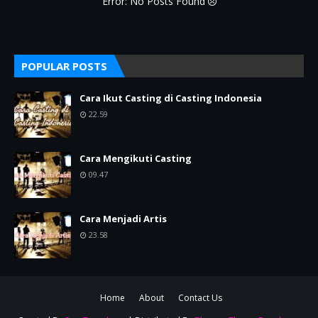
Error: No Posts Found
POPULAR POSTS
Cara Ikut Casting di Casting Indonesia
22.59
Cara Mengikuti Casting
09.47
Cara Menjadi Artis
23.58
Home
About
Contact Us