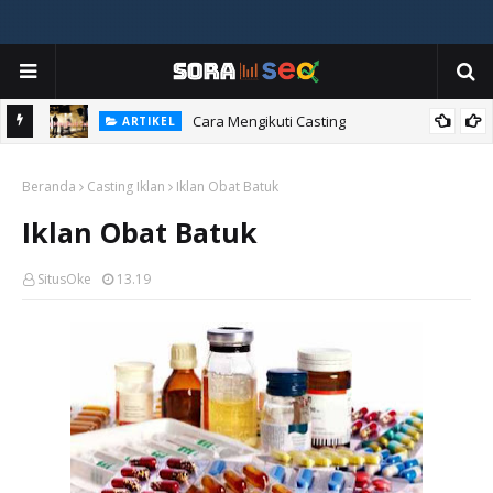
ia
Cara Mengikuti Casting
ARTIKEL
Beranda
Casting Iklan
Iklan Obat Batuk
Iklan Obat Batuk
SitusOke
13.19