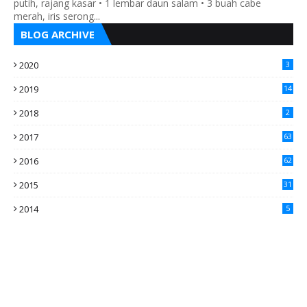
putih, rajang kasar • 1 lembar daun salam • 3 buah cabe
merah, iris serong...
BLOG ARCHIVE
2020
3
2019
14
2018
2
2017
63
2016
62
5
2015
31
4
2014
5