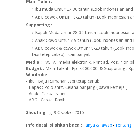
Main Talent :
Ibu muda Umur 27-30 tahun (Look Indonesian and 
ABG cowok Umur 18-20 tahun (Look Indonesian a
Supporting :
Bapak Muda Umur 28-32 tahun (Look Indonesian a
Anak Cowo Umur 7-9 tahun (Look Indonesian and P
ABG cowok & cewek Umur 18-20 tahun (Look Indone
tapi tetep cakep) - cari banyak
Media :
TVC, All media elektronik, Print ad, Pos, Non b
Budget :
Main Talent : Rp. 7.000.000; & Supporting : Rp.
Wardrobe :
- Ibu : Baju Rumahan tapi tetap cantik
- Bapak : Polo shirt, Celana panjang ( bawa kemeja )
- Anak : Casual rapih
- ABG : Casual Rapih
Shooting
Tgl 9 Oktober 2015
Info detail silahkan baca :
Tanya & Jawab
Tentang 
-