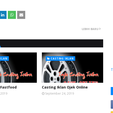
LEBIH BARU
IKLAN
CASTING IKLAN
T
 Fastfood
Casting Iklan Ojek Online
 2019
September 24, 2019