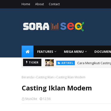
Home
About
Contact
FEATURES
MEGA MENU
DOCUMEN
Cara Mengikuti Castin
TICKER
ARTIKEL
Beranda
Casting Iklan
Casting Iklan Modem
Casting Iklan Modem
SitusOke
12.56