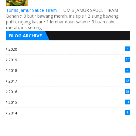
Tumis Jamur Sauce Tiram
-
TUMIS JAMUR SAUCE TIRAM
Bahan :• 3 butir bawang merah, iris tipis • 2 siung bawang
putih, rajang kasar • 1 lembar daun salam • 3 buah cabe
merah, iris serong...
BLOG ARCHIVE
2020
3
2019
14
2018
2
2017
63
2016
62
5
2015
31
4
2014
5