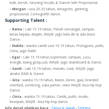
kulit, bersih, Seorang Vocalis & Dancer bdn Proposional.
Morgan :
usia 20-25 tahun, Antagonis, ganteng,
proposional, Coreografer dance.
Supporting Talent :
Rama :
Laki 15-19 tahun, Penuh semangat, tampan,
keras kepala, disiplin, WAJIB: Jago bela diri & ada Basic
Dance.
Nabila :
wanita cantik usia 16-19 tahun, Protagonis, putih,
Ceria, Jago Balet.
Egar :
Laki 15-19 tahun,Superstart, tampan, Lucu,
energik, biang gosip,usil, WAJIB: Jago skateboard & Dance.
Sandi :
Laki 15-19 tahun, mandiri, cuek, WAJIB: Jago
atraksi BMX & Dance.
Gita :
wanita 15-19 tahun, Manis, keren, gaul, branded
oriented, sombong, suka pamer, seksi WAJIB: bisa hip-hop
Dance.
Cinta :
wanita 15-19 tahun, Cantik, putih, modis,
kesepian, WAJIB : bisa hip-hop dance.
Info detail silahkan baca :
Tanya & Jawab
Tentang
-