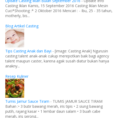
Update Casting Iklan Bulan September 2016
-
Update Info
Casting Iklan Kamis, 15 September 2016 Casting Iklan Mesin
Cuci*Shooting :* 2 Oktober 2016 Mencari : - Ibu, 25 - 35 tahun,
motherly, bis...
Blog Artikel Casting
Tips Casting Anak dan Bayi
-
[image: Casting Anak] Ngurusin
casting talent anak-anak cukup merepotkan baik bagi agency
talent maupun caster, karena agak susah diatur bukan hanya
anakny...
Resep Kuliner
Tumis Jamur Sauce Tiram
-
TUMIS JAMUR SAUCE TIRAM
Bahan :• 3 butir bawang merah, iris tipis • 2 siung bawang
putih, rajang kasar • 1 lembar daun salam • 3 buah cabe
merah, iris serong...