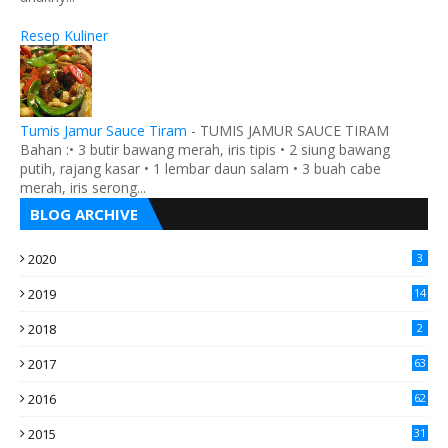
Resep Kuliner
Tumis Jamur Sauce Tiram
-
TUMIS JAMUR SAUCE TIRAM
Bahan :• 3 butir bawang merah, iris tipis • 2 siung bawang
putih, rajang kasar • 1 lembar daun salam • 3 buah cabe
merah, iris serong...
BLOG ARCHIVE
2020
3
2019
14
2018
2
2017
63
2016
62
5
2015
31