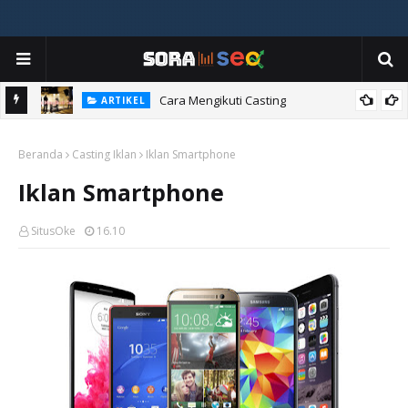
ia
Cara Mengikuti Casting
ARTIKEL
Beranda
Casting Iklan
Iklan Smartphone
Iklan Smartphone
SitusOke
16.10