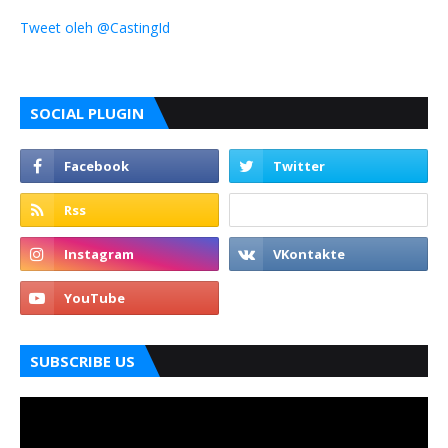
Tweet oleh @CastingId
SOCIAL PLUGIN
SUBSCRIBE US