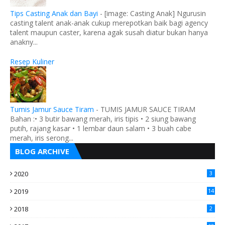
Tips Casting Anak dan Bayi
-
[image: Casting Anak] Ngurusin
casting talent anak-anak cukup merepotkan baik bagi agency
talent maupun caster, karena agak susah diatur bukan hanya
anakny...
Resep Kuliner
Tumis Jamur Sauce Tiram
-
TUMIS JAMUR SAUCE TIRAM
Bahan :• 3 butir bawang merah, iris tipis • 2 siung bawang
putih, rajang kasar • 1 lembar daun salam • 3 buah cabe
merah, iris serong...
BLOG ARCHIVE
2020
3
2019
14
2018
2