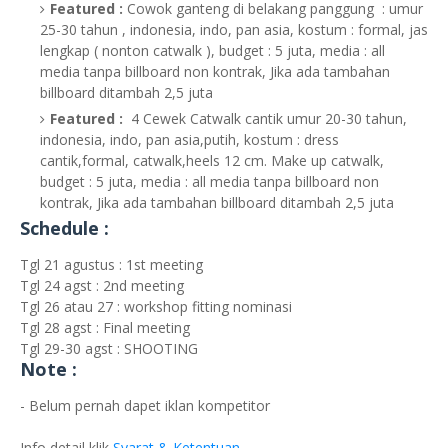
Featured :
Cowok ganteng di belakang panggung : umur
25-30 tahun , indonesia, indo, pan asia, kostum : formal, jas
lengkap ( nonton catwalk ), budget : 5 juta, media : all
media tanpa billboard non kontrak, Jika ada tambahan
billboard ditambah 2,5 juta
Featured :
4 Cewek Catwalk cantik umur 20-30 tahun,
indonesia, indo, pan asia,putih, kostum : dress
cantik,formal, catwalk,heels 12 cm. Make up catwalk,
budget : 5 juta, media : all media tanpa billboard non
kontrak, Jika ada tambahan billboard ditambah 2,5 juta
Schedule :
Tgl 21 agustus : 1st meeting
Tgl 24 agst : 2nd meeting
Tgl 26 atau 27 : workshop fitting nominasi
Tgl 28 agst : Final meeting
Tgl 29-30 agst : SHOOTING
Note :
- Belum pernah dapet iklan kompetitor
Info detail klik
Syarat & Ketentuan